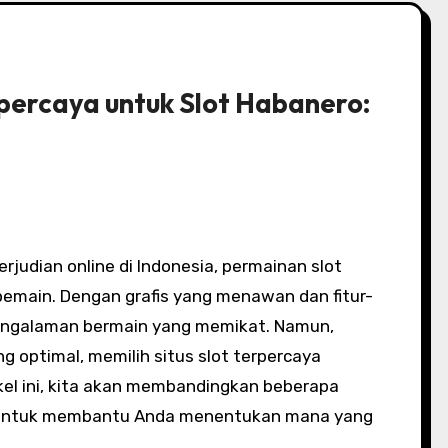
rpercaya untuk Slot Habanero:
judian online di Indonesia, permainan slot
emain. Dengan grafis yang menawan dan fitur-
 pengalaman bermain yang memikat. Namun,
optimal, memilih situs slot terpercaya
ikel ini, kita akan membandingkan beberapa
o, untuk membantu Anda menentukan mana yang