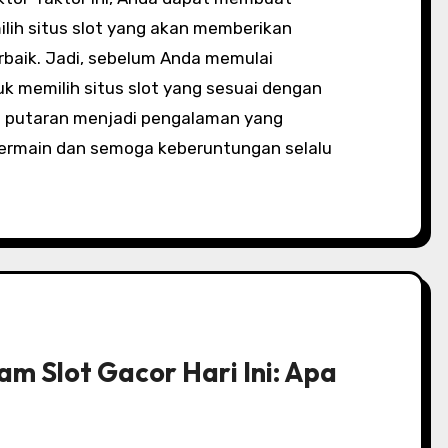
lih situs slot yang akan memberikan
baik. Jadi, sebelum Anda memulai
k memilih situs slot yang sesuai dengan
ap putaran menjadi pengalaman yang
rmain dan semoga keberuntungan selalu
m Slot Gacor Hari Ini: Apa