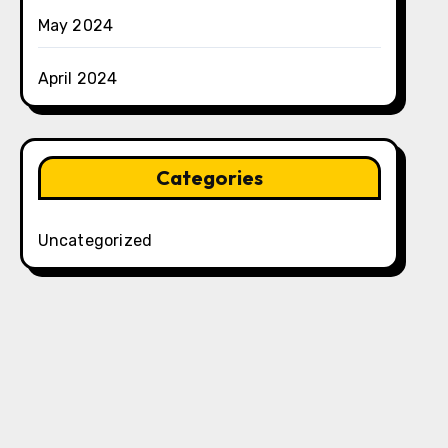
May 2024
April 2024
Categories
Uncategorized