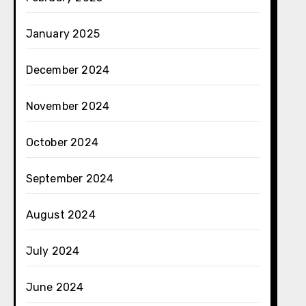
January 2025
December 2024
November 2024
October 2024
September 2024
August 2024
July 2024
June 2024