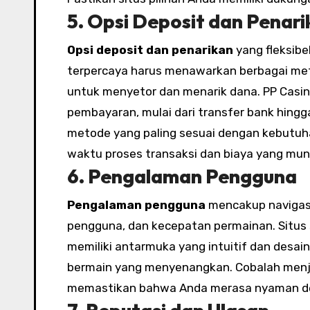
5.
Opsi Deposit dan Penari
Opsi deposit dan penarikan
yang fleksibel
terpercaya harus menawarkan berbagai m
untuk menyetor dan menarik dana. PP Casin
pembayaran, mulai dari transfer bank hingg
metode yang paling sesuai dengan kebutuh
waktu proses transaksi dan biaya yang mun
6.
Pengalaman Pengguna
Pengalaman pengguna
mencakup navigasi
pengguna, dan kecepatan permainan. Situs s
memiliki antarmuka yang intuitif dan desa
bermain yang menyenangkan. Cobalah menje
memastikan bahwa Anda merasa nyaman deng