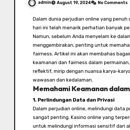
admin
August 19, 2024
No Comments
Dalam dunia perjudian online yang penuh dengan kegembiraan dan harapan, slot gacor
hari ini telah menarik perhatian banyak 
Namun, sebelum Anda menyelam ke dala
menggembirakan, penting untuk memaham
fairness. Artikel ini akan membahas bag
keamanan dan fairness dalam permainan,
reflektif, mirip dengan nuansa karya-ka
wawasan dan kedalaman.
Memahami Keamanan dalam Sl
1. Perlindungan Data dan Privasi
Dalam perjudian online, melindungi data 
sangat penting. Kasino online yang terpe
untuk melindungi informasi sensitif dari ak