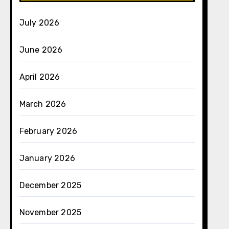
July 2026
June 2026
April 2026
March 2026
February 2026
January 2026
December 2025
November 2025