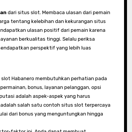
san
dari situs slot. Membaca ulasan dari pemain
rga tentang kelebihan dan kekurangan situs
mendapatkan ulasan positif dari pemain karena
yanan berkualitas tinggi. Selalu periksa
endapatkan perspektif yang lebih luas
in slot Habanero membutuhkan perhatian pada
permainan, bonus, layanan pelanggan, opsi
utasi adalah aspek-aspek yang harus
dalah salah satu contoh situs slot terpercaya
ulai dari bonus yang menguntungkan hingga
or-faktor ini, Anda dapat membuat