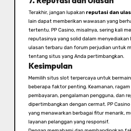
7.
Reputasi dan Ulasan
Terakhir, jangan lupakan
reputasi dan ula
lain dapat memberikan wawasan yang berha
tertentu. PP Casino, misalnya, sering kali 
reputasinya yang solid dalam menyediakan la
ulasan terbaru dan forum perjudian untuk m
tentang situs yang Anda pertimbangkan.
Kesimpulan
Memilih situs slot terpercaya untuk berma
beberapa faktor penting. Keamanan, ragam 
pembayaran, pengalaman pengguna, dan rep
dipertimbangkan dengan cermat. PP Casino a
yang menawarkan berbagai fitur menarik, m
layanan pelanggan yang responsif.
Dengan memahami dan membandingkan fakt