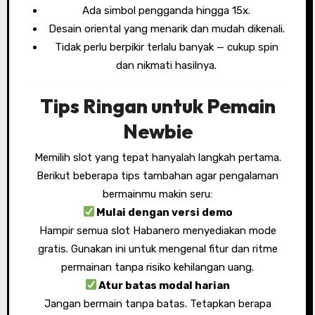
Ada simbol pengganda hingga 15x.
Desain oriental yang menarik dan mudah dikenali.
Tidak perlu berpikir terlalu banyak — cukup spin
dan nikmati hasilnya.
Tips Ringan untuk Pemain
Newbie
Memilih slot yang tepat hanyalah langkah pertama.
Berikut beberapa tips tambahan agar pengalaman
bermainmu makin seru:
Mulai dengan versi demo
Hampir semua slot Habanero menyediakan mode
gratis. Gunakan ini untuk mengenal fitur dan ritme
permainan tanpa risiko kehilangan uang.
Atur batas modal harian
Jangan bermain tanpa batas. Tetapkan berapa