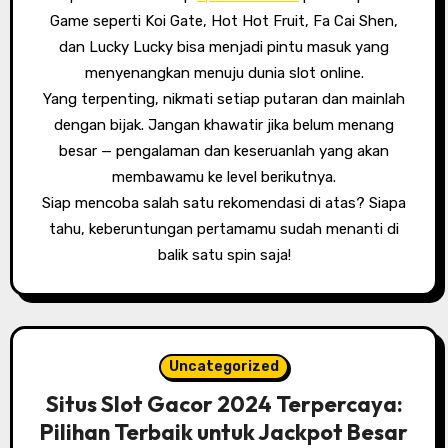
Game seperti Koi Gate, Hot Hot Fruit, Fa Cai Shen,
dan Lucky Lucky bisa menjadi pintu masuk yang
menyenangkan menuju dunia slot online.
Yang terpenting, nikmati setiap putaran dan mainlah
dengan bijak. Jangan khawatir jika belum menang
besar — pengalaman dan keseruanlah yang akan
membawamu ke level berikutnya.
Siap mencoba salah satu rekomendasi di atas? Siapa
tahu, keberuntungan pertamamu sudah menanti di
balik satu spin saja!
Uncategorized
Situs Slot Gacor 2024 Terpercaya:
Pilihan Terbaik untuk Jackpot Besar