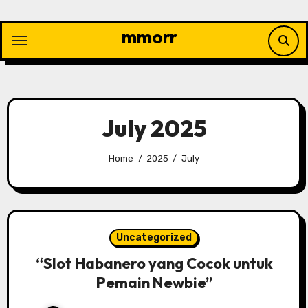
Skip
to
mmorr
content
July 2025
Home
2025
July
Uncategorized
“Slot Habanero yang Cocok untuk
Pemain Newbie”