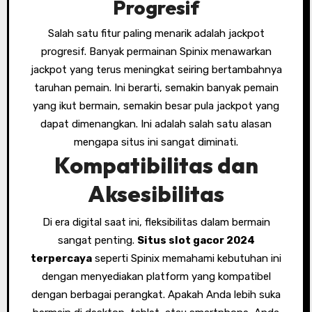
Progresif
Salah satu fitur paling menarik adalah jackpot
progresif. Banyak permainan Spinix menawarkan
jackpot yang terus meningkat seiring bertambahnya
taruhan pemain. Ini berarti, semakin banyak pemain
yang ikut bermain, semakin besar pula jackpot yang
dapat dimenangkan. Ini adalah salah satu alasan
mengapa situs ini sangat diminati.
Kompatibilitas dan
Aksesibilitas
Di era digital saat ini, fleksibilitas dalam bermain
sangat penting.
Situs slot gacor 2024
terpercaya
seperti Spinix memahami kebutuhan ini
dengan menyediakan platform yang kompatibel
dengan berbagai perangkat. Apakah Anda lebih suka