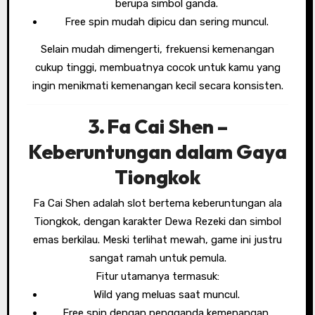
berupa simbol ganda.
Free spin mudah dipicu dan sering muncul.
Selain mudah dimengerti, frekuensi kemenangan
cukup tinggi, membuatnya cocok untuk kamu yang
ingin menikmati kemenangan kecil secara konsisten.
3. Fa Cai Shen –
Keberuntungan dalam Gaya
Tiongkok
Fa Cai Shen adalah slot bertema keberuntungan ala
Tiongkok, dengan karakter Dewa Rezeki dan simbol
emas berkilau. Meski terlihat mewah, game ini justru
sangat ramah untuk pemula.
Fitur utamanya termasuk:
Wild yang meluas saat muncul.
Free spin dengan pengganda kemenangan.