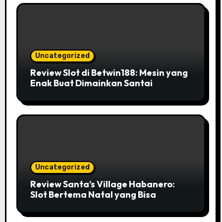
Uncategorized
Review Slot di Betwin188: Mesin yang
Enak Buat Dimainkan Santai
Uncategorized
Review Santa’s Village Habanero:
Slot Bertema Natal yang Bisa
Dimainkan Sepanjang Tahun