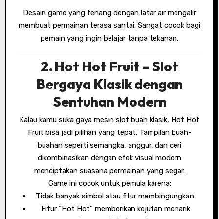
Desain game yang tenang dengan latar air mengalir
membuat permainan terasa santai. Sangat cocok bagi
pemain yang ingin belajar tanpa tekanan.
2. Hot Hot Fruit – Slot
Bergaya Klasik dengan
Sentuhan Modern
Kalau kamu suka gaya mesin slot buah klasik, Hot Hot
Fruit bisa jadi pilihan yang tepat. Tampilan buah-
buahan seperti semangka, anggur, dan ceri
dikombinasikan dengan efek visual modern
menciptakan suasana permainan yang segar.
Game ini cocok untuk pemula karena:
Tidak banyak simbol atau fitur membingungkan.
Fitur “Hot Hot” memberikan kejutan menarik