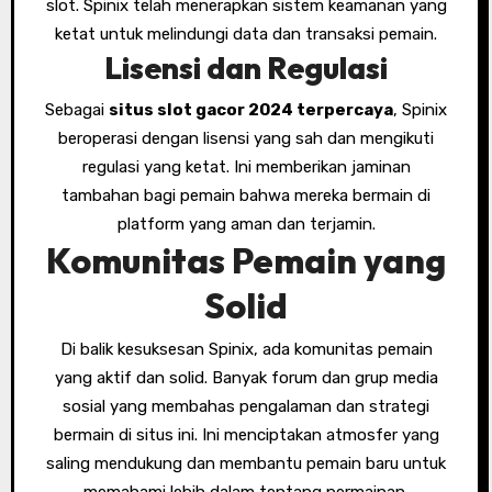
slot. Spinix telah menerapkan sistem keamanan yang
ketat untuk melindungi data dan transaksi pemain.
Lisensi dan Regulasi
Sebagai
situs slot gacor 2024 terpercaya
, Spinix
beroperasi dengan lisensi yang sah dan mengikuti
regulasi yang ketat. Ini memberikan jaminan
tambahan bagi pemain bahwa mereka bermain di
platform yang aman dan terjamin.
Komunitas Pemain yang
Solid
Di balik kesuksesan Spinix, ada komunitas pemain
yang aktif dan solid. Banyak forum dan grup media
sosial yang membahas pengalaman dan strategi
bermain di situs ini. Ini menciptakan atmosfer yang
saling mendukung dan membantu pemain baru untuk