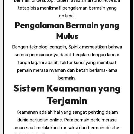
bermain di desktop, tablet, atau smartphone, Anda
tetap bisa menikmati pengalaman bermain yang
optimal.
Pengalaman Bermain yang
Mulus
Dengan teknologi canggih, Spinix memastikan bahwa
semua permainannya dapat berjalan dengan lancar
tanpa lag. Ini adalah faktor kunci yang membuat
pemain merasa nyaman dan betah berlama-lama
bermain.
Sistem Keamanan yang
Terjamin
Keamanan adalah hal yang sangat penting dalam
dunia perjudian online. Para pemain perlu merasa
aman saat melakukan transaksi dan bermain di situs