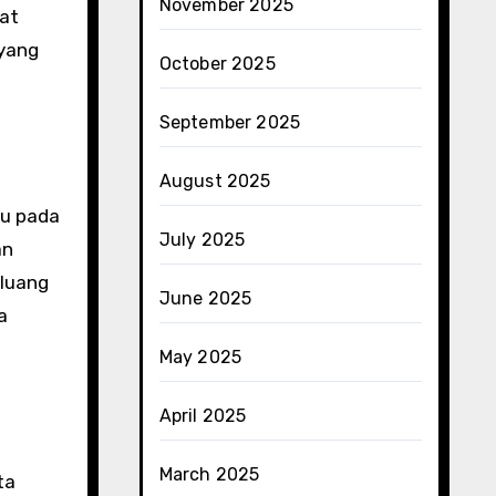
November 2025
pat
 yang
October 2025
September 2025
August 2025
cu pada
July 2025
an
eluang
June 2025
a
May 2025
April 2025
March 2025
ta