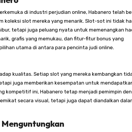
rkemuka di industri perjudian online, Habanero telah be
koleksi slot mereka yang menarik. Slot-sot ini tidak h
ur, tetapi juga peluang nyata untuk memenangkan ha
rik, grafis yang memukau, dan fitur-fitur bonus yang
ihan utama di antara para pencinta judi online.
adap kualitas. Setiap slot yang mereka kembangkan tid
tetapi juga memberikan kesempatan untuk mendapatka
ang kompetitif ini, Habanero tetap menjadi pemimpin de
kat secara visual, tetapi juga dapat diandalkan dala
ng Menguntungkan