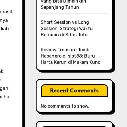
yang Bisa Dimainkan
Sepanjang Tahun
rhasil
anya
Short Session vs Long
diah-
Session: Strategi Waktu
Bermain di Situs Toto
Review Treasure Tomb
Habanero di slot88: Buru
Harta Karun di Makam Kuno
ak
n
ngan
Recent Comments
m hal
No comments to show.