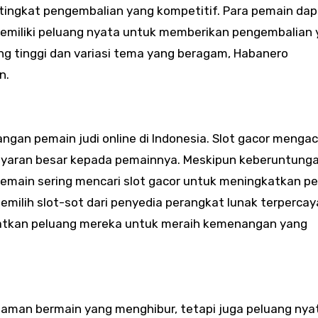
tingkat pengembalian yang kompetitif. Para pemain da
memiliki peluang nyata untuk memberikan pengembalian
g tinggi dan variasi tema yang beragam, Habanero
n.
alangan pemain judi online di Indonesia. Slot gacor menga
ayaran besar kepada pemainnya. Meskipun keberuntung
pemain sering mencari slot gacor untuk meningkatkan p
ilih slot-sot dari penyedia perangkat lunak terpercay
katkan peluang mereka untuk meraih kemenangan yang
aman bermain yang menghibur, tetapi juga peluang nya