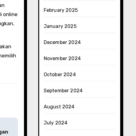
an
February 2025
i online
ngkan,
January 2025
December 2024
 akan
memilih
November 2024
October 2024
September 2024
August 2024
July 2024
ngan