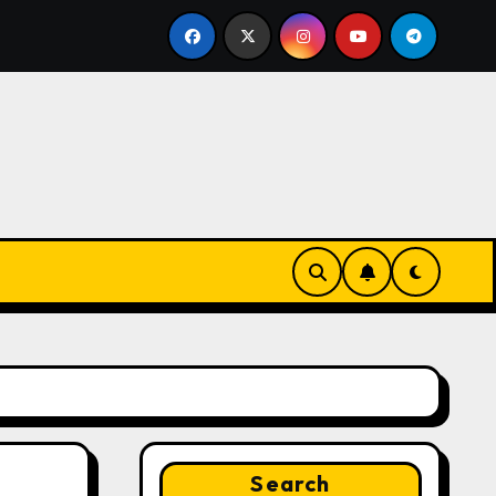
n: Strategi Waktu Bermain di Situs Toto
Review Treas
Search