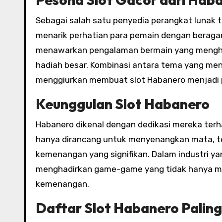
Sebagai salah satu penyedia perangkat lunak te
menarik perhatian para pemain dengan beragam 
menawarkan pengalaman bermain yang menghib
hadiah besar. Kombinasi antara tema yang mena
menggiurkan membuat slot Habanero menjadi pil
Keunggulan Slot Habanero
Habanero dikenal dengan dedikasi mereka terh
hanya dirancang untuk menyenangkan mata, 
kemenangan yang signifikan. Dalam industri y
menghadirkan game-game yang tidak hanya memi
kemenangan.
Daftar Slot Habanero Pali