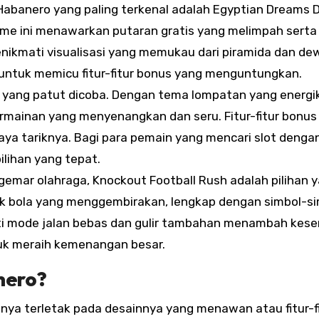
 Habanero yang paling terkenal adalah Egyptian Dreams D
e ini menawarkan putaran gratis yang melimpah serta f
kmati visualisasi yang memukau dari piramida dan de
 untuk memicu fitur-fitur bonus yang menguntungkan.
ro yang patut dicoba. Dengan tema lompatan yang energi
rmainan yang menyenangkan dan seru. Fitur-fitur bonus 
aya tariknya. Bagi para pemain yang mencari slot denga
ilihan yang tepat.
emar olahraga, Knockout Football Rush adalah pilihan 
ak bola yang menggembirakan, lengkap dengan simbol-s
perti mode jalan bebas dan gulir tambahan menambah kes
uk meraih kemenangan besar.
nero?
nya terletak pada desainnya yang menawan atau fitur-f