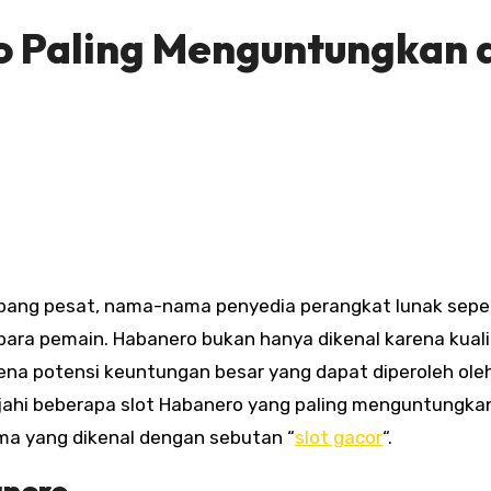
o Paling Menguntungkan 
mbang pesat, nama-nama penyedia perangkat lunak sepe
 para pemain. Habanero bukan hanya dikenal karena kual
karena potensi keuntungan besar yang dapat diperoleh ole
lajahi beberapa slot Habanero yang paling menguntungka
ama yang dikenal dengan sebutan “
slot gacor
“.
anero