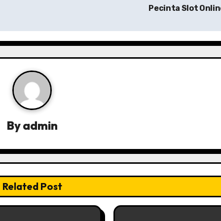
Pecinta Slot Onli
By
admin
Related Post