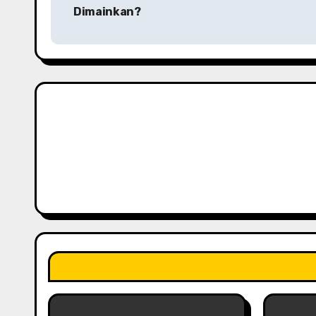
Dimainkan?
s
t
n
a
v
i
g
a
t
i