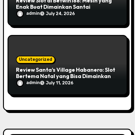
Review Slot di Betwin188: Mesin yang
Enak Buat Dimainkan Santai
admin
July 24, 2026
Uncategorized
Review Santa’s Village Habanero: Slot
Bertema Natal yang Bisa Dimainkan
Sepanjang Tahun
admin
July 11, 2026