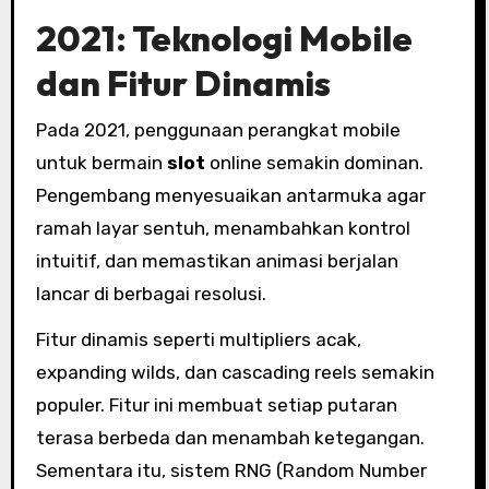
2021: Teknologi Mobile
dan Fitur Dinamis
Pada 2021, penggunaan perangkat mobile
untuk bermain
slot
online semakin dominan.
Pengembang menyesuaikan antarmuka agar
ramah layar sentuh, menambahkan kontrol
intuitif, dan memastikan animasi berjalan
lancar di berbagai resolusi.
Fitur dinamis seperti multipliers acak,
expanding wilds, dan cascading reels semakin
populer. Fitur ini membuat setiap putaran
terasa berbeda dan menambah ketegangan.
Sementara itu, sistem RNG (Random Number