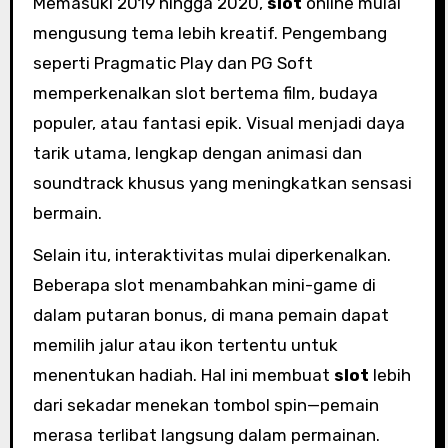
Memasuki 2019 hingga 2020,
slot
online mulai
mengusung tema lebih kreatif. Pengembang
seperti
Pragmatic Play
dan
PG Soft
memperkenalkan slot bertema film, budaya
populer, atau fantasi epik. Visual menjadi daya
tarik utama, lengkap dengan animasi dan
soundtrack khusus yang meningkatkan sensasi
bermain.
Selain itu, interaktivitas mulai diperkenalkan.
Beberapa slot menambahkan mini-game di
dalam putaran bonus, di mana pemain dapat
memilih jalur atau ikon tertentu untuk
menentukan hadiah. Hal ini membuat
slot
lebih
dari sekadar menekan tombol spin—pemain
merasa terlibat langsung dalam permainan.