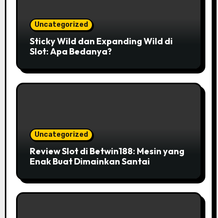
Uncategorized
Sticky Wild dan Expanding Wild di
Slot: Apa Bedanya?
Uncategorized
Review Slot di Betwin188: Mesin yang
Enak Buat Dimainkan Santai