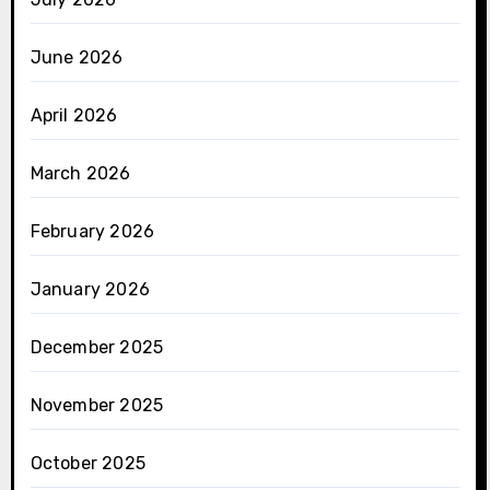
June 2026
April 2026
March 2026
February 2026
January 2026
December 2025
November 2025
October 2025