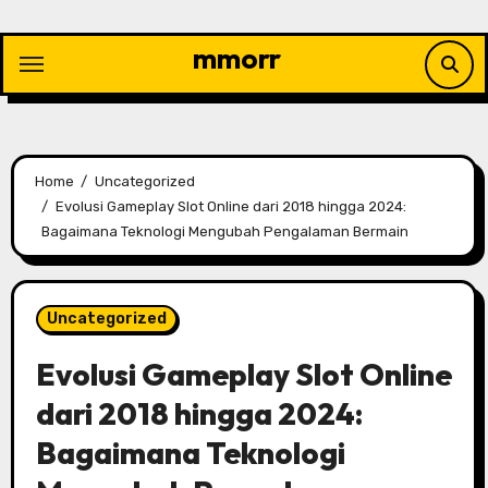
Skip
to
mmorr
content
Home
Uncategorized
Evolusi Gameplay Slot Online dari 2018 hingga 2024:
Bagaimana Teknologi Mengubah Pengalaman Bermain
Uncategorized
Evolusi Gameplay Slot Online
dari 2018 hingga 2024:
Bagaimana Teknologi