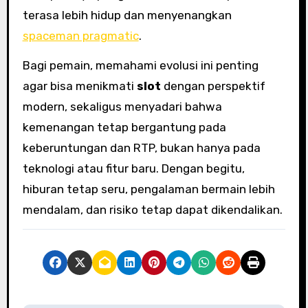
terasa lebih hidup dan menyenangkan
spaceman pragmatic
.
Bagi pemain, memahami evolusi ini penting
agar bisa menikmati
slot
dengan perspektif
modern, sekaligus menyadari bahwa
kemenangan tetap bergantung pada
keberuntungan dan RTP, bukan hanya pada
teknologi atau fitur baru. Dengan begitu,
hiburan tetap seru, pengalaman bermain lebih
mendalam, dan risiko tetap dapat dikendalikan.