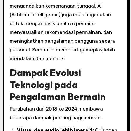
mengandalkan kemenangan tunggal. AI
(Artificial Intelligence) juga mulai digunakan
untuk menganalisis perilaku pemain,
menyesuaikan rekomendasi permainan, dan
meningkatkan pengalaman pengguna secara
personal. Semua ini membuat gameplay lebih
mendalam dan menarik.
Dampak Evolusi
Teknologi pada
Pengalaman Bermain
Perubahan dari 2018 ke 2024 membawa
beberapa dampak penting bagi pemain:
Visual dan audio lebih imersif:
Gulungan