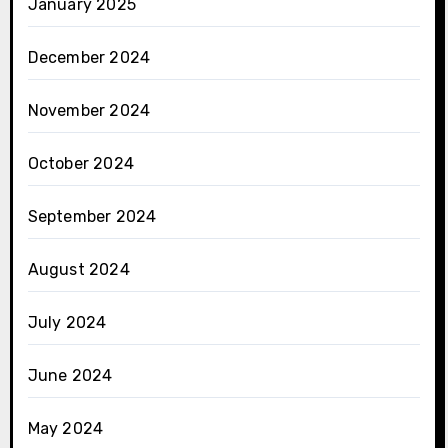
January 2025
December 2024
November 2024
October 2024
September 2024
August 2024
July 2024
June 2024
May 2024