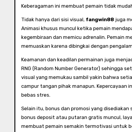
Keberagaman ini membuat pemain tidak mudah
Tidak hanya dari sisi visual,
fangwin88
juga m
Animasi khusus muncul ketika pemain mendapa
kegembiraan dan memicu adrenalin. Pemain mer
memuaskan karena dibingkai dengan pengalama
Keamanan dan keadilan permainan juga menjadi 
RNG (Random Number Generator) sehingga seti
visual yang memukau sambil yakin bahwa setia
campur tangan pihak manapun. Kepercayaan i
bebas stres.
Selain itu, bonus dan promosi yang disediakan s
bonus deposit atau putaran gratis muncul, lay
membuat pemain semakin termotivasi untuk b