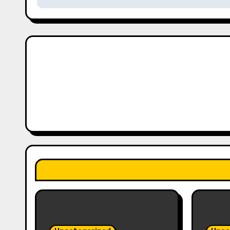
t
n
a
v
i
g
a
t
i
o
n