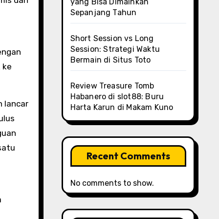
amis dan
yang Bisa Dimainkan
Sepanjang Tahun
Short Session vs Long
Session: Strategi Waktu
engan
Bermain di Situs Toto
 ke
Review Treasure Tomb
Habanero di slot88: Buru
 lancar
Harta Karun di Makam Kuno
ulus
guan
satu
Recent Comments
No comments to show.
a