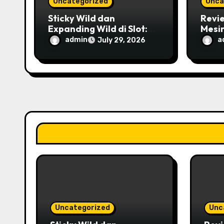
Uncategorized
Unca
Sticky Wild dan
Revie
Expanding Wild di Slot:
Mesi
Apa Bedanya?
Dima
admin
a
July 29, 2026
Uncategorized
Unc