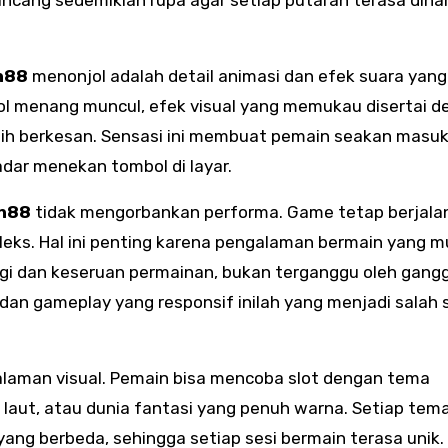
rancang sedemikian rupa agar setiap putaran terasa din
n88
menonjol adalah detail animasi dan efek suara yang
l menang muncul, efek visual yang memukau disertai d
ih berkesan. Sensasi ini membuat pemain seakan masuk
dar menekan tombol di layar.
n88
tidak mengorbankan performa. Game tetap berjalan
eks. Hal ini penting karena pengalaman bermain yang m
gi dan keseruan permainan, bukan terganggu oleh gang
dan gameplay yang responsif inilah yang menjadi salah 
alaman visual. Pemain bisa mencoba slot dengan tema
 laut, atau dunia fantasi yang penuh warna. Setiap tem
ang berbeda, sehingga setiap sesi bermain terasa unik.