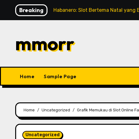
Skip
Breaking
Santa’s Village Habanero: Slot Bertema Natal yang Bisa D
to
content
mmorr
Home
Sample Page
Home
Uncategorized
Grafik Memukau di Slot Online 
Uncategorized