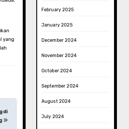
erbeda.
February 2025
January 2025
ikan
al yang
December 2024
lah
November 2024
October 2024
September 2024
August 2024
g di
July 2024
ng