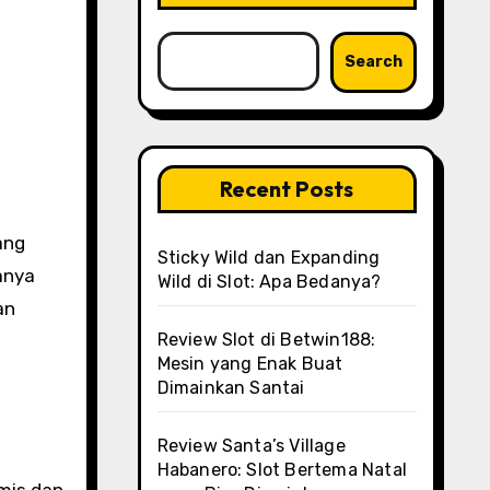
Search
Recent Posts
ang
Sticky Wild dan Expanding
anya
Wild di Slot: Apa Bedanya?
an
Review Slot di Betwin188:
Mesin yang Enak Buat
Dimainkan Santai
Review Santa’s Village
Habanero: Slot Bertema Natal