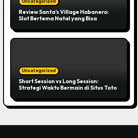
Uncategorized
Review Santa’s Village Habanero:
Slot Bertema Natal yang Bisa
Dimainkan Sepanjang Tahun
Uncategorized
Short Session vs Long Session:
Strategi Waktu Bermain di Situs Toto