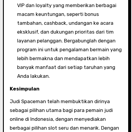
VIP dan loyalty yang memberikan berbagai
macam keuntungan, seperti bonus
tambahan, cashback, undangan ke acara
eksklusif, dan dukungan prioritas dari tim
layanan pelanggan. Bergabunglah dengan
program ini untuk pengalaman bermain yang
lebih bermakna dan mendapatkan lebih
banyak manfaat dari setiap taruhan yang
Anda lakukan.
Kesimpulan
Judi Spaceman telah membuktikan dirinya
sebagai pilihan utama bagi para pemain judi
online di Indonesia, dengan menyediakan
berbagai pilihan slot seru dan menarik. Dengan