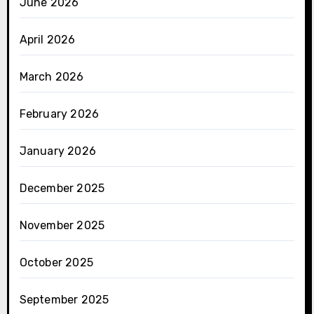
June 2026
April 2026
March 2026
February 2026
January 2026
December 2025
November 2025
October 2025
September 2025