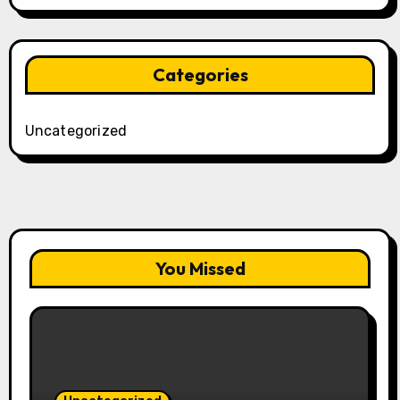
Categories
Uncategorized
You Missed