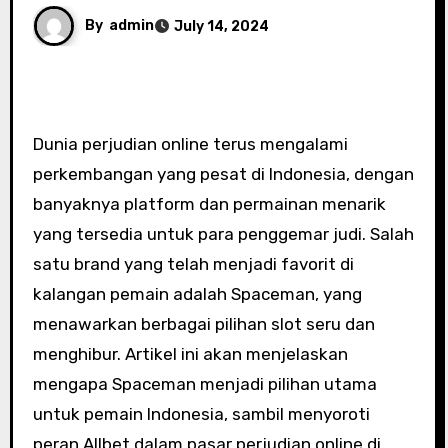
By
admin
July 14, 2024
Dunia perjudian online terus mengalami
perkembangan yang pesat di Indonesia, dengan
banyaknya platform dan permainan menarik
yang tersedia untuk para penggemar judi. Salah
satu brand yang telah menjadi favorit di
kalangan pemain adalah Spaceman, yang
menawarkan berbagai pilihan slot seru dan
menghibur. Artikel ini akan menjelaskan
mengapa Spaceman menjadi pilihan utama
untuk pemain Indonesia, sambil menyoroti
peran Allbet dalam pasar perjudian online di