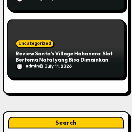
Uncategorized
Review Santa’s Village Habanero: Slot
Bertema Natal yang Bisa Dimainkan
Sepanjang Tahun
admin
July 11, 2026
Search