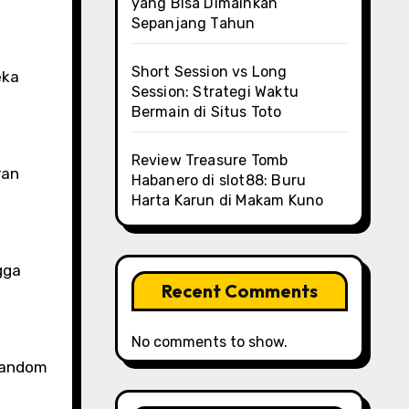
yang Bisa Dimainkan
Sepanjang Tahun
Short Session vs Long
eka
Session: Strategi Waktu
Bermain di Situs Toto
Review Treasure Tomb
ran
Habanero di slot88: Buru
Harta Karun di Makam Kuno
gga
Recent Comments
No comments to show.
(Random