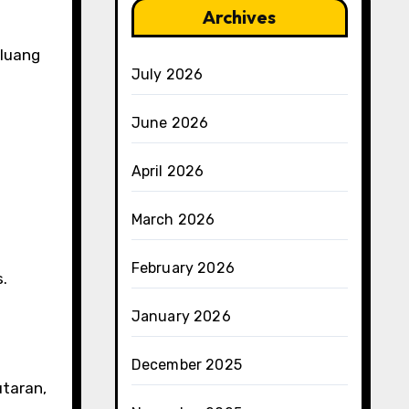
Archives
eluang
July 2026
June 2026
April 2026
March 2026
February 2026
.
January 2026
December 2025
utaran,