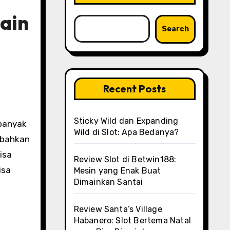
ain
Search
Recent Posts
Sticky Wild dan Expanding
banyak
Wild di Slot: Apa Bedanya?
 bahkan
isa
Review Slot di Betwin188:
isa
Mesin yang Enak Buat
Dimainkan Santai
Review Santa’s Village
Habanero: Slot Bertema Natal