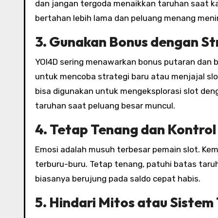
dan jangan tergoda menaikkan taruhan saat kal
bertahan lebih lama dan peluang menang meni
3. Gunakan Bonus dengan St
YOI4D sering menawarkan bonus putaran dan b
untuk mencoba strategi baru atau menjajal slot
bisa digunakan untuk mengeksplorasi slot deng
taruhan saat peluang besar muncul.
4. Tetap Tenang dan Kontrol
Emosi adalah musuh terbesar pemain slot. Ke
terburu-buru. Tetap tenang, patuhi batas taru
biasanya berujung pada saldo cepat habis.
5. Hindari Mitos atau Sistem