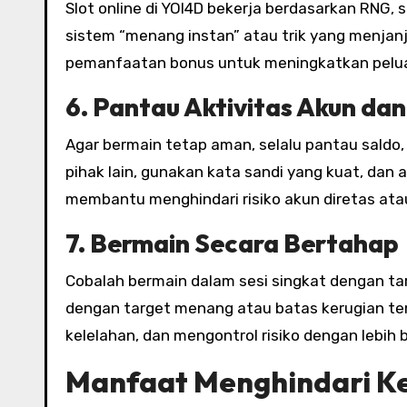
Slot online di YOI4D bekerja berdasarkan RNG,
sistem “menang instan” atau trik yang menjanj
pemanfaatan bonus untuk meningkatkan peluan
6. Pantau Aktivitas Akun dan
Agar bermain tetap aman, selalu pantau saldo,
pihak lain, gunakan kata sandi yang kuat, dan a
membantu menghindari risiko akun diretas atau
7. Bermain Secara Bertahap
Cobalah bermain dalam sesi singkat dengan tar
dengan target menang atau batas kerugian te
kelelahan, dan mengontrol risiko dengan lebih b
Manfaat Menghindari K