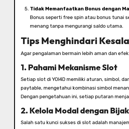
Tidak Memanfaatkan Bonus dengan Ma
Bonus seperti free spin atau bonus tunai s
menang tanpa mengurangi saldo utama.
Tips Menghindari Kesal
Agar pengalaman bermain lebih aman dan efekti
1. Pahami Mekanisme Slot
Setiap slot di YOI4D memiliki aturan, simbol,
paytable, mengetahui kombinasi simbol menang
Dengan pengetahuan ini, setiap putaran menjadi
2. Kelola Modal dengan Bijak
Salah satu kunci sukses di slot adalah manaje