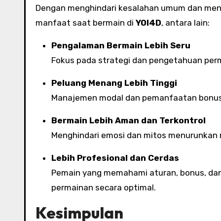
Dengan menghindari kesalahan umum dan mener
manfaat saat bermain di
YOI4D
, antara lain:
Pengalaman Bermain Lebih Seru
Fokus pada strategi dan pengetahuan per
Peluang Menang Lebih Tinggi
Manajemen modal dan pemanfaatan bonus 
Bermain Lebih Aman dan Terkontrol
Menghindari emosi dan mitos menurunkan ri
Lebih Profesional dan Cerdas
Pemain yang memahami aturan, bonus, dan 
permainan secara optimal.
Kesimpulan