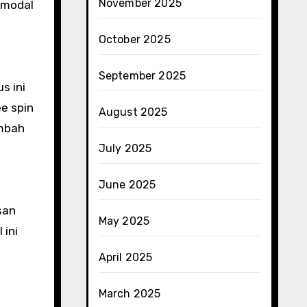
November 2025
 modal
October 2025
September 2025
s ini
ee spin
August 2025
ambah
July 2025
June 2025
san
May 2025
 ini
April 2025
March 2025