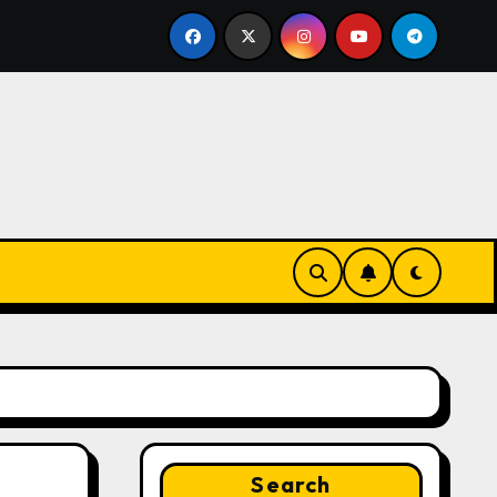
Strategi Waktu Bermain di Situs Toto
Review Treasure
Search