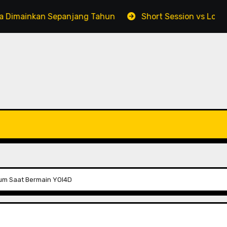
nkan Sepanjang Tahun
Short Session vs Long Session: 
um Saat Bermain YOI4D