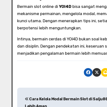
Bermain slot online di
YOI4D
bisa sangat meng
mekanisme permainan, mengelola modal, mema
kunci utama. Dengan menerapkan tips ini, set
berpotensi lebih menguntungkan.
Intinya, bermain cerdas di YOI4D bukan soal k
dan disiplin. Dengan pendekatan ini, keseruan 
menjadikan pengalaman bermain lebih memuask
P
Cara Kelola Modal Bermain Slot di Salju8
o
Lebih Aman