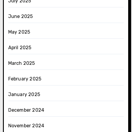
July 2025
June 2025
May 2025
April 2025
March 2025
February 2025
January 2025
December 2024
November 2024