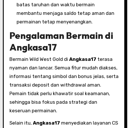
batas taruhan dan waktu bermain
membantu menjaga saldo tetap aman dan
permainan tetap menyenangkan.
Pengalaman Bermain di
Angkasa17
Bermain Wild West Gold di
Angkasa17
terasa
nyaman dan lancar. Semua fitur mudah diakses,
informasi tentang simbol dan bonus jelas, serta
transaksi deposit dan withdrawal aman.
Pemain tidak perlu khawatir soal keamanan,
sehingga bisa fokus pada strategi dan
keseruan permainan.
Selain itu,
Angkasa17
menyediakan layanan CS