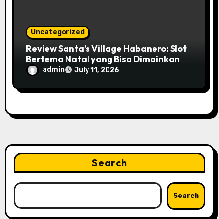
Uncategorized
Review Santa’s Village Habanero: Slot
Bertema Natal yang Bisa Dimainkan
Sepanjang Tahun
admin
July 11, 2026
Search
Search