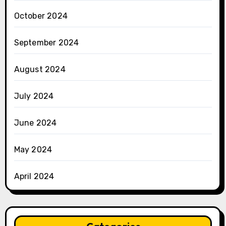
October 2024
September 2024
August 2024
July 2024
June 2024
May 2024
April 2024