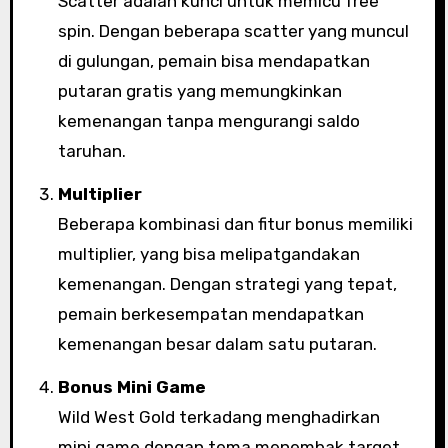
Scatter adalah kunci untuk memicu free
spin. Dengan beberapa scatter yang muncul
di gulungan, pemain bisa mendapatkan
putaran gratis yang memungkinkan
kemenangan tanpa mengurangi saldo
taruhan.
Multiplier
Beberapa kombinasi dan fitur bonus memiliki
multiplier, yang bisa melipatgandakan
kemenangan. Dengan strategi yang tepat,
pemain berkesempatan mendapatkan
kemenangan besar dalam satu putaran.
Bonus Mini Game
Wild West Gold terkadang menghadirkan
mini game dengan tema menembak target