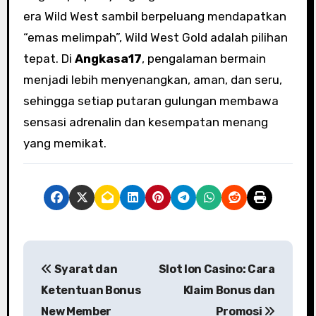
era Wild West sambil berpeluang mendapatkan
“emas melimpah”, Wild West Gold adalah pilihan
tepat. Di
Angkasa17
, pengalaman bermain
menjadi lebih menyenangkan, aman, dan seru,
sehingga setiap putaran gulungan membawa
sensasi adrenalin dan kesempatan menang
yang memikat.
P
Syarat dan
Slot Ion Casino: Cara
o
Ketentuan Bonus
Klaim Bonus dan
s
New Member
Promosi