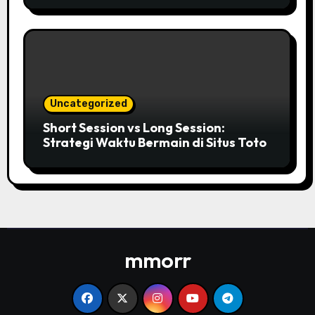
Uncategorized
Short Session vs Long Session:
Strategi Waktu Bermain di Situs Toto
mmorr