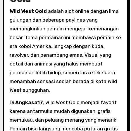
Wild West Gold
adalah slot online dengan lima
gulungan dan beberapa paylines yang
memungkinkan pemain mengejar kemenangan
besar. Tema permainan ini membawa pemain ke
era koboi Amerika, lengkap dengan kuda,
revolver, dan penambang emas. Visual yang
detail dan animasi yang halus membuat
permainan lebih hidup, sementara efek suara
menambah sensasi seolah berada di kota Wild
West sungguhan.
Di
Angkasa17
, Wild West Gold menjadi favorit
karena antarmuka mudah digunakan, grafis
memukau, dan peluang menang yang menarik.
Pemain bisa langsung mencoba putaran gratis