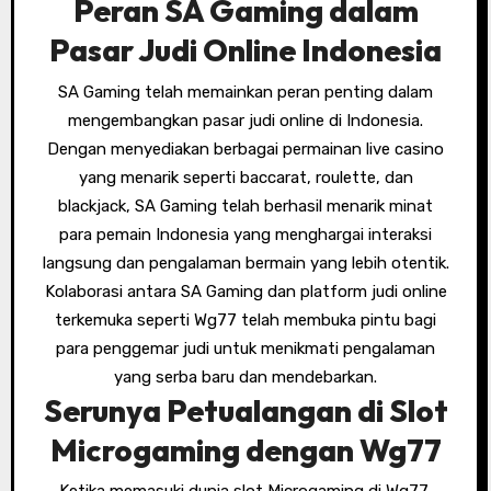
Peran SA Gaming dalam
Pasar Judi Online Indonesia
SA Gaming telah memainkan peran penting dalam
mengembangkan pasar judi online di Indonesia.
Dengan menyediakan berbagai permainan live casino
yang menarik seperti baccarat, roulette, dan
blackjack, SA Gaming telah berhasil menarik minat
para pemain Indonesia yang menghargai interaksi
langsung dan pengalaman bermain yang lebih otentik.
Kolaborasi antara SA Gaming dan platform judi online
terkemuka seperti Wg77 telah membuka pintu bagi
para penggemar judi untuk menikmati pengalaman
yang serba baru dan mendebarkan.
Serunya Petualangan di Slot
Microgaming dengan Wg77
Ketika memasuki dunia slot Microgaming di Wg77,