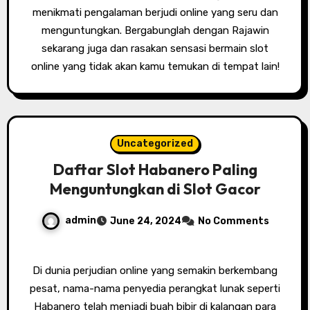
menikmati pengalaman berjudi online yang seru dan
menguntungkan. Bergabunglah dengan Rajawin
sekarang juga dan rasakan sensasi bermain slot
online yang tidak akan kamu temukan di tempat lain!
Uncategorized
Daftar Slot Habanero Paling
Menguntungkan di Slot Gacor
admin
June 24, 2024
No Comments
Di dunia perjudian online yang semakin berkembang
pesat, nama-nama penyedia perangkat lunak seperti
Habanero telah menjadi buah bibir di kalangan para