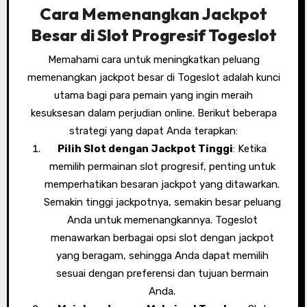
Cara Memenangkan Jackpot
Besar di Slot Progresif Togeslot
Memahami cara untuk meningkatkan peluang
memenangkan jackpot besar di Togeslot adalah kunci
utama bagi para pemain yang ingin meraih
kesuksesan dalam perjudian online. Berikut beberapa
strategi yang dapat Anda terapkan:
Pilih Slot dengan Jackpot Tinggi
: Ketika
memilih permainan slot progresif, penting untuk
memperhatikan besaran jackpot yang ditawarkan.
Semakin tinggi jackpotnya, semakin besar peluang
Anda untuk memenangkannya. Togeslot
menawarkan berbagai opsi slot dengan jackpot
yang beragam, sehingga Anda dapat memilih
sesuai dengan preferensi dan tujuan bermain
Anda.