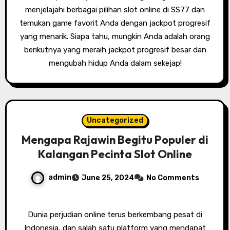
menjelajahi berbagai pilihan slot online di SS77 dan
temukan game favorit Anda dengan jackpot progresif
yang menarik. Siapa tahu, mungkin Anda adalah orang
berikutnya yang meraih jackpot progresif besar dan
mengubah hidup Anda dalam sekejap!
Uncategorized
Mengapa Rajawin Begitu Populer di
Kalangan Pecinta Slot Online
admin
June 25, 2024
No Comments
Dunia perjudian online terus berkembang pesat di
Indonesia, dan salah satu platform yang mendapat