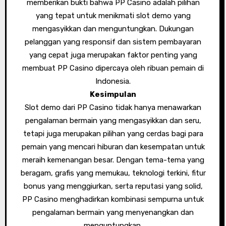
memberikan bukti bahwa PP Casino adalah pilihan
yang tepat untuk menikmati slot demo yang
mengasyikkan dan menguntungkan. Dukungan
pelanggan yang responsif dan sistem pembayaran
yang cepat juga merupakan faktor penting yang
membuat PP Casino dipercaya oleh ribuan pemain di
Indonesia.
Kesimpulan
Slot demo dari PP Casino tidak hanya menawarkan
pengalaman bermain yang mengasyikkan dan seru,
tetapi juga merupakan pilihan yang cerdas bagi para
pemain yang mencari hiburan dan kesempatan untuk
meraih kemenangan besar. Dengan tema-tema yang
beragam, grafis yang memukau, teknologi terkini, fitur
bonus yang menggiurkan, serta reputasi yang solid,
PP Casino menghadirkan kombinasi sempurna untuk
pengalaman bermain yang menyenangkan dan
menguntungkan.