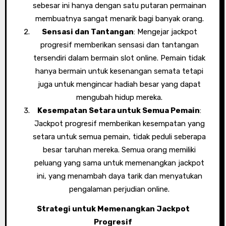
sebesar ini hanya dengan satu putaran permainan
membuatnya sangat menarik bagi banyak orang.
Sensasi dan Tantangan
: Mengejar jackpot
progresif memberikan sensasi dan tantangan
tersendiri dalam bermain slot online. Pemain tidak
hanya bermain untuk kesenangan semata tetapi
juga untuk mengincar hadiah besar yang dapat
mengubah hidup mereka.
Kesempatan Setara untuk Semua Pemain
:
Jackpot progresif memberikan kesempatan yang
setara untuk semua pemain, tidak peduli seberapa
besar taruhan mereka. Semua orang memiliki
peluang yang sama untuk memenangkan jackpot
ini, yang menambah daya tarik dan menyatukan
pengalaman perjudian online.
Strategi untuk Memenangkan Jackpot
Progresif