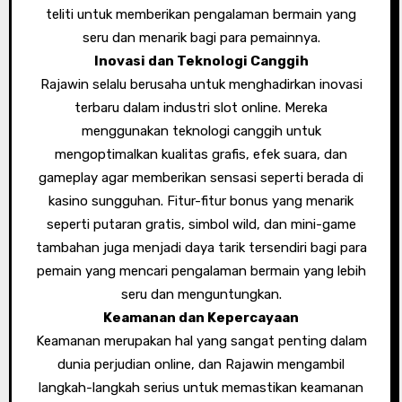
teliti untuk memberikan pengalaman bermain yang
seru dan menarik bagi para pemainnya.
Inovasi dan Teknologi Canggih
Rajawin selalu berusaha untuk menghadirkan inovasi
terbaru dalam industri slot online. Mereka
menggunakan teknologi canggih untuk
mengoptimalkan kualitas grafis, efek suara, dan
gameplay agar memberikan sensasi seperti berada di
kasino sungguhan. Fitur-fitur bonus yang menarik
seperti putaran gratis, simbol wild, dan mini-game
tambahan juga menjadi daya tarik tersendiri bagi para
pemain yang mencari pengalaman bermain yang lebih
seru dan menguntungkan.
Keamanan dan Kepercayaan
Keamanan merupakan hal yang sangat penting dalam
dunia perjudian online, dan Rajawin mengambil
langkah-langkah serius untuk memastikan keamanan