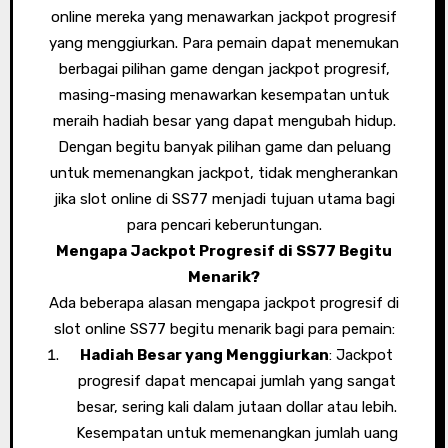
online mereka yang menawarkan jackpot progresif
yang menggiurkan. Para pemain dapat menemukan
berbagai pilihan game dengan jackpot progresif,
masing-masing menawarkan kesempatan untuk
meraih hadiah besar yang dapat mengubah hidup.
Dengan begitu banyak pilihan game dan peluang
untuk memenangkan jackpot, tidak mengherankan
jika slot online di SS77 menjadi tujuan utama bagi
para pencari keberuntungan.
Mengapa Jackpot Progresif di SS77 Begitu
Menarik?
Ada beberapa alasan mengapa jackpot progresif di
slot online SS77 begitu menarik bagi para pemain:
Hadiah Besar yang Menggiurkan
: Jackpot
progresif dapat mencapai jumlah yang sangat
besar, sering kali dalam jutaan dollar atau lebih.
Kesempatan untuk memenangkan jumlah uang