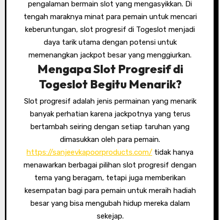
pengalaman bermain slot yang mengasyikkan. Di
tengah maraknya minat para pemain untuk mencari
keberuntungan, slot progresif di Togeslot menjadi
daya tarik utama dengan potensi untuk
memenangkan jackpot besar yang menggiurkan.
Mengapa Slot Progresif di
Togeslot Begitu Menarik?
Slot progresif adalah jenis permainan yang menarik
banyak perhatian karena jackpotnya yang terus
bertambah seiring dengan setiap taruhan yang
dimasukkan oleh para pemain.
https://sanjeevkapoorproducts.com/
tidak hanya
menawarkan berbagai pilihan slot progresif dengan
tema yang beragam, tetapi juga memberikan
kesempatan bagi para pemain untuk meraih hadiah
besar yang bisa mengubah hidup mereka dalam
sekejap.