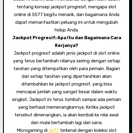
tentang konsep jackpot progresif, mengapa slot
online di SS77 begitu menarik, dan bagaimana Anda
dapat memanfaatkan peluang ini untuk mengubah
hidup Anda.
Jackpot Progresif: Apa Itu dan Bagaimana Cara
Kerjanya?
Jackpot progresif adalah jenis jackpot di slot online
yang terus bertambah nilainya seiring dengan setiap
taruhan yang ditempatkan oleh para pemain. Bagian
dari setiap taruhan yang dipertaruhkan akan
ditambahkan ke jackpot progresif, yang bisa
mencapai jumlah yang sangat besar dalam waktu
singkat. Jackpot ini terus tumbuh sampai ada pemain
yang berhasil memenangkannya. Ketika jackpot
tersebut dimenangkan, ia akan kembali ke nilai awal
dan mulai bertambah lagi dari sana.
Microgaming di
ss77
terkenal dengan koleksi slot