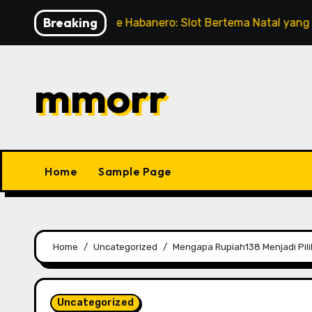
Skip
Breaking
 Santa’s Village Habanero: Slot Bertema Natal yang Bisa 
to
content
mmorr
Home
Sample Page
Home
Uncategorized
Mengapa Rupiah138 Menjadi Pili
Uncategorized