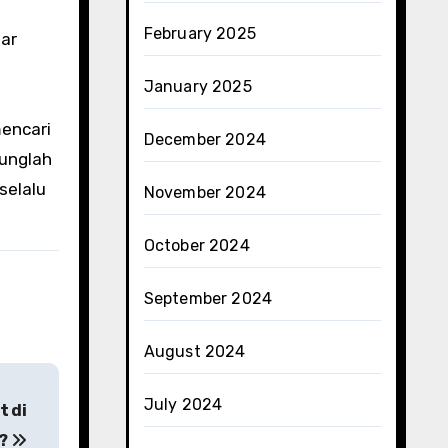
February 2025
uar
January 2025
mencari
December 2024
unglah
selalu
November 2024
October 2024
September 2024
August 2024
July 2024
t di
a?