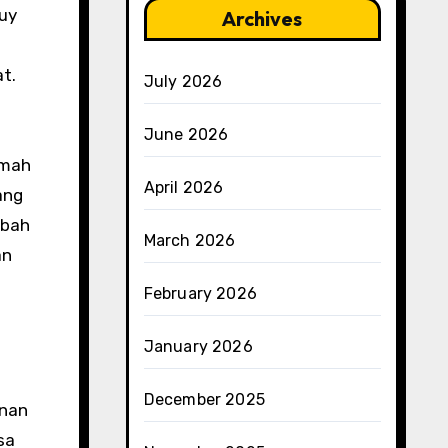
Buy
Archives
t.
July 2026
June 2026
amah
April 2026
ang
mbah
March 2026
an
February 2026
January 2026
December 2025
anan
sa