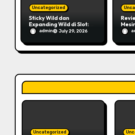
n
Uncategorized
Unca
Sticky Wild dan
Revie
Expanding Wild di Slot:
Mesi
Apa Bedanya?
Dima
admin
a
July 29, 2026
Uncategorized
Unc