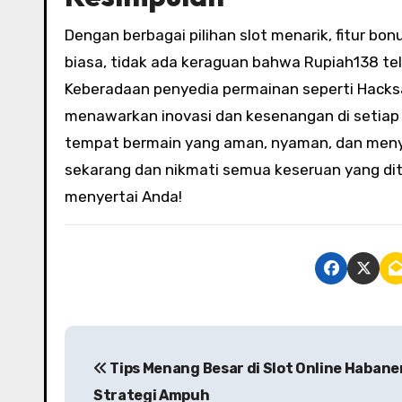
Dengan berbagai pilihan slot menarik, fitur b
biasa, tidak ada keraguan bahwa Rupiah138 tela
Keberadaan penyedia permainan seperti Hacks
menawarkan inovasi dan kesenangan di setiap 
tempat bermain yang aman, nyaman, dan menye
sekarang dan nikmati semua keseruan yang di
menyertai Anda!
P
Tips Menang Besar di Slot Online Habane
o
Strategi Ampuh