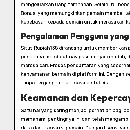
mengeluarkan uang tambahan. Selain itu, beber
Bonus, yang memungkinkan pemain membeli aks
kebebasan kepada pemain untuk merasakan k
Pengalaman Pengguna yang 
Situs Rupiah138 dirancang untuk memberikan
pengguna membuat navigasi menjadi mudah, 
mereka cari. Proses pendaftaran yang sederh
kenyamanan bermain di platform ini. Dengan 
tanpa terganggu oleh masalah teknis.
Keamanan dan Keperca
Satu hal yang sering menjadi perhatian bagi 
memahami pentingnya ini dan telah mengambi
data dan transaksi pemain. Dengan lisensi yan