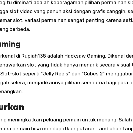
egitu diminati adalah keberagaman pilihan permainan sl
ngga slot video yang penuh aksi dengan grafis canggih, 
gemar slot, variasi permainan sangat penting karena set
yang berbeda.
aming
rkenal di Rupiah138 adalah Hacksaw Gaming. Dikenal d
enawarkan slot yang tidak hanya menarik secara visual 
Slot-slot seperti “Jelly Reels” dan “Cubes 2” menggab
ah selera, menjadikannya pilihan sempurna bagi para 
enangkan.
iurkan
ang meningkatkan peluang pemain untuk menang. Salah
 di mana pemain bisa mendapatkan putaran tambahan tanp