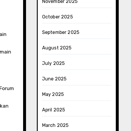
November 2025
October 2025
September 2025
ain
August 2025
rmain
July 2025
June 2025
 Forum
May 2025
ikan
April 2025
March 2025