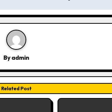
By
admin
Related Post