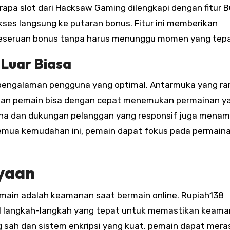
apa slot dari Hacksaw Gaming dilengkapi dengan fitur 
es langsung ke putaran bonus. Fitur ini memberikan
eseruan bonus tanpa harus menunggu momen yang tepa
Luar Biasa
 pengalaman pengguna yang optimal. Antarmuka yang r
dan pemain bisa dengan cepat menemukan permainan y
ana dan dukungan pelanggan yang responsif juga mena
semua kemudahan ini, pemain dapat fokus pada permain
yaan
pemain adalah keamanan saat bermain online. Rupiah138
l langkah-langkah yang tepat untuk memastikan keam
g sah dan sistem enkripsi yang kuat, pemain dapat mera