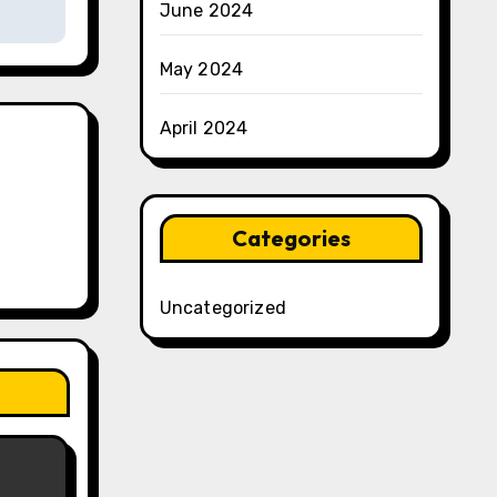
June 2024
May 2024
April 2024
Categories
Uncategorized