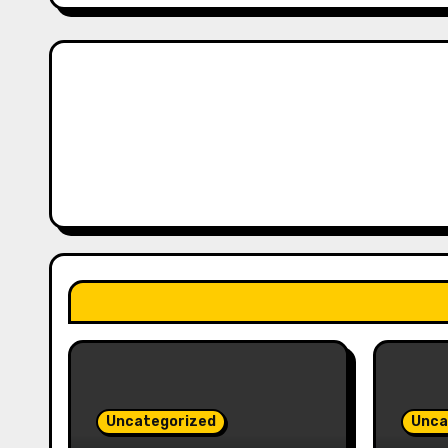
t
n
a
v
i
g
a
t
i
o
n
Uncategorized
Unca