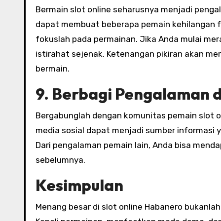
Bermain slot online seharusnya menjadi pen
dapat membuat beberapa pemain kehilangan f
fokuslah pada permainan. Jika Anda mulai mer
istirahat sejenak. Ketenangan pikiran akan 
bermain.
9. Berbagi Pengalaman 
Bergabunglah dengan komunitas pemain slot on
media sosial dapat menjadi sumber informasi y
Dari pengalaman pemain lain, Anda bisa mend
sebelumnya.
Kesimpulan
Menang besar di slot online Habanero bukanlah