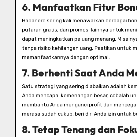
6. Manfaatkan Fitur Bon
Habanero sering kali menawarkan berbagai bo
putaran gratis, dan promosi lainnya untuk men
dapat meningkatkan peluang menang. Misalny
tanpa risiko kehilangan uang. Pastikan untuk
memanfaatkannya dengan optimal.
7. Berhenti Saat Anda 
Satu strategi yang sering diabaikan adalah k
Anda mencapai kemenangan besar, cobalah unt
membantu Anda mengunci profit dan mencegah 
merasa sudah cukup, beri diri Anda izin untuk
8. Tetap Tenang dan Fok